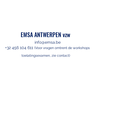
EMSA ANTWERPEN vzw
info@emsa.be
+32 456 104 611
(Voor vragen omtre
nt de workshops
toelatingsexamen, zie contact)
Universiteitsplein 1, Secretariaat
Geneeskunde, gebouw S, 1ste verdieping,
2610 Wilrijk België
ondernemingsnummer 476.208.632
(niet BTW-
plichtig)
BE48
7370 5325 1427
https://www.trooper.be/emsa
Privacybeleid
©2025 by EMSA Antwerpen.