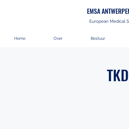
EMSA ANTWERPE
European Medical S
Home
Over
Bestuur
TKD