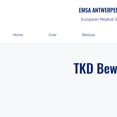
EMSA ANTWERPE
European Medical S
Home
Over
Bestuur
TKD Bewe