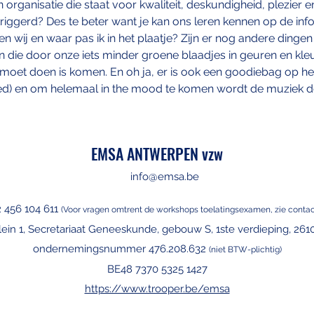
organisatie die staat voor kwaliteit, deskundigheid, plezier en
triggerd? Des te beter want je kan ons leren kennen op de inf
 wij en waar pas ik in het plaatje? Zijn er nog andere dingen
 die door onze iets minder groene blaadjes in geuren en kleu
 moet doen is komen. En oh ja, er is ook een goodiebag op het 
erved) en om helemaal in the mood te komen wordt de muziek d
EMSA ANTWERPEN vzw
info@emsa.be
2 456 104 611
(Voor vragen omtre
nt de workshops toelatingsexamen, zie contac
lein 1, Secretariaat Geneeskunde, gebouw S, 1ste verdieping, 2610
ondernemingsnummer 476.208.632
(niet BTW-plichtig)
BE48 7370 5325 1427
https://www.trooper.be/emsa