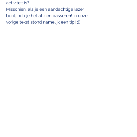
activiteit is?  
Misschien, als je een aandachtige lezer 
bent, heb je het al zien passeren! In onze 
vorige tekst stond namelijk een tip! ;))  
Want deze hele rollercoaster🎢 van een 
jaar gaan wij namelijk vieren in pretpark 
Bobbejaanland!!!! Deze activiteit zal 
doorgaan op vrijdag 28 juni.  
Waarom moet je jezelf inschrijven?  
Meer weergeven
EMSA ANTWERPEN vzw
info@emsa.be
+32 456 104 611
(Voor vragen omtre
nt de workshops
toelatingsexamen, zie contact)
Universiteitsplein 1, Secretariaat
Geneeskunde, gebouw S, 1ste verdieping,