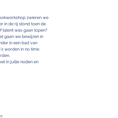
ookworkshop zwieren we 
r in de rij stond toen de 
ef talent was gaan lopen? 
dat gaan we bewijzen in 
nder in een bad van 
's worden in no time 
rden. 
et in jullie noden en 
t)