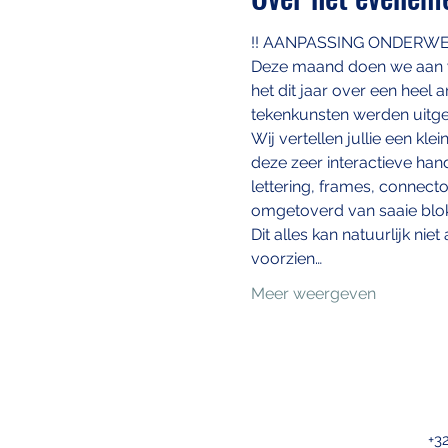
!! AANPASSING ONDERWER
Deze maand doen we aan 
het dit jaar over een heel 
tekenkunsten werden uitgede
Wij vertellen jullie een kle
deze zeer interactieve han
lettering, frames, connect
omgetoverd van saaie blokk
Dit alles kan natuurlijk ni
voorzien…
Meer weergeven
+3