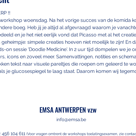
P !!
workshop woensdag. Na het vorige succes van de komida k
andere boeg. Heb jij je altijd al afgevraagd waarom je vanachte
eld en je het niet eerlijk vond dat Picasso met al het creati
in geheimpje: simpele creaties hoeven niet moeilijk te zijn! En 
ds-on sessie 'Doodle Medicine'. In 2 uur tijd dompelen we je o
ors, icons en zoveel meer. Samenvattingen, notities en schema
en tekst naar visuele pareltjes die roepen om geleerd te wo
et als je glucosespiegel te laag staat. Daarom komen wij tegemo
EMSA ANTWERPEN vzw
info@emsa.be
2 456 104 611
(Voor vragen omtre
nt de workshops toelatingsexamen, zie contac